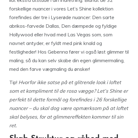
lidt ekstra attitude i din indretning. Blandt de 32
forskellige nuancer i vores Let’s Shine kollektion
forefindes der tre i Lyserøde nuancer: Den sarte
abrikos-farvede Dallas, Den dæmpede og fyldige
Hollywood eller hvad med Las Vegas som, som
navnet antyder, er fyldt med pink knald og
festligheder! Hos Gebenna fører vi også løst glimmer til
maling, så du kan selv skabe din egen glimmermaling,
med den farve vægmaling du ønsker!
Tip!
Hvorfor ikke satse på et glitrende look i loftet
som et kompliment til de rosa vægge? Let’s Shine er
perfekt til dette formål og forefindes i 26 forskellige
nuancer – du skal dog være opmærksom på at loftet
skal belyses, for at glimmereffekten kommer til sin
ret.