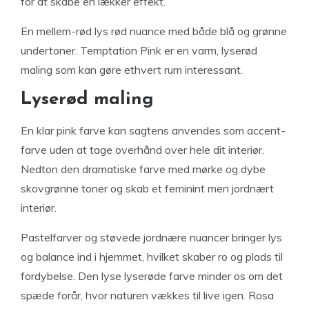
for at skabe en lækker effekt.
En mellem-rød lys rød nuance med både blå og grønne
undertoner. Temptation Pink er en varm, lyserød
maling som kan gøre ethvert rum interessant.
Lyserød maling
En klar pink farve kan sagtens anvendes som accent-
farve uden at tage overhånd over hele dit interiør.
Nedton den dramatiske farve med mørke og dybe
skovgrønne toner og skab et feminint men jordnært
interiør.
Pastelfarver og støvede jordnære nuancer bringer lys
og balance ind i hjemmet, hvilket skaber ro og plads til
fordybelse. Den lyse lyserøde farve minder os om det
spæde forår, hvor naturen vækkes til live igen. Rosa