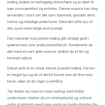
maling skaber en behagelig atmosfære og er ideel til
især soveværelset og entréen. Denne nuance kan dog
anvendes i stort set alle rum i hjemmet, grundet dens
varme og naturlige undertoner. Med det rette lys vil
den syne mere beige end lyserød.
Den støvede rosa pastel maling går utroligt godt i
spænd med vore andre pastelfarver. Kombinerer du
den med en sart grøn nuance, skaber du et let og
feminint udtryk.
Dulcet pink er en smuk støvet lyserød maling. Farven
er meget lys og du vil derfor kunne ane de fine rosa
toner, uden at de tager overhånd.
Tip!
Maler du med en rosa maling med kolde
undertoner skaber du et minimalistisk og stilrent
miljø. Kombinér med rene sorte og hvide detaljer for